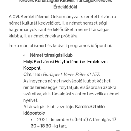
Kedves Kórustagok! Kedves Társalgók! Kedves
Érdeklődők!
A XVI. Kerületi Német Önkormányzat szeretettel várja a
német kultúrát kedvelőket, ill. a német nemzetiségi
hagyományok iránt érdeklődőket a német társalgási
klubba, ill. a német énekkar próbáira.
Íme a már jól ismert és kedvelt programok időpontjai:
Német társalgási klub
Hely:
Kertvárosi Helytörténeti és Emlékezet
Központ
Cím
: 1165
Budapest
,
Veres Péter út 157
.
Az ingyenes német nyelvápoló klubot két heti
rendszerességgel folytatjuk, elsősorban azokra
számítva, akik társalgási szinten beszélik a német
nyelvet.
A társalgási klub vezetője:
Karolin Sztehlo
Időpontok:
2021. december 6. (hétfő) A társalgás
17
30 – 18 30
–ig tart.