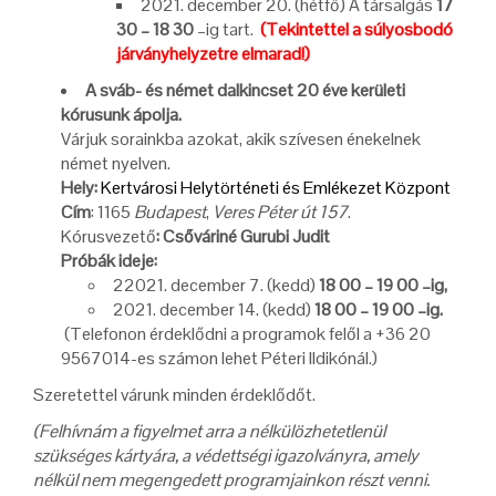
2021. december 20. (hétfő) A társalgás
17
30 – 18 30
–ig tart.
(Tekintettel a súlyosbodó
járványhelyzetre elmarad!)
A sváb- és német dalkincset 20 éve kerületi
kórusunk ápolja.
Várjuk sorainkba azokat, akik szívesen énekelnek
német nyelven.
Hely:
Kertvárosi Helytörténeti és Emlékezet Központ
Cím
: 1165
Budapest
,
Veres Péter út 157
.
Kórusvezető
: Csőváriné Gurubi Judit
Próbák ideje:
22021. december 7. (kedd)
18 00 – 19 00 –ig,
2021. december 14. (kedd)
18 00 – 19 00 –ig.
(Telefonon érdeklődni a programok felől a +36 20
9567014-es számon lehet Péteri Ildikónál.)
Szeretettel várunk minden érdeklődőt.
(Felhívnám a figyelmet arra a nélkülözhetetlenül
szükséges kártyára, a védettségi igazolványra, amely
nélkül nem megengedett programjainkon részt venni.